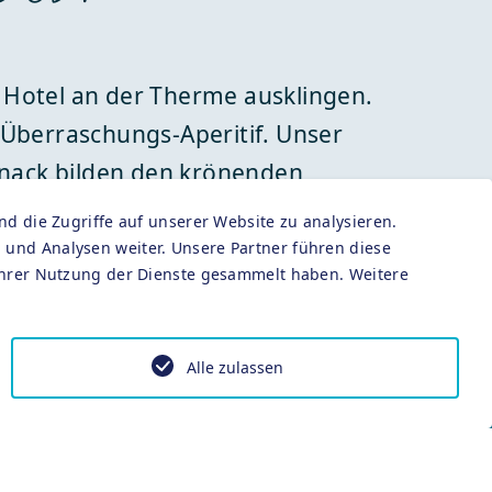
l Hotel an der Therme ausklingen.
 Überraschungs-Aperitif. Unser
ssnack bilden den krönenden
voller Tanzmusik den ganzen Abend
nd die Zugriffe auf unserer Website zu analysieren.
enfalls inkludiert. Weitere Infos
und Analysen weiter. Unsere Partner führen diese
 Ihrer Nutzung der Dienste gesammelt haben. Weitere
Alle zulassen