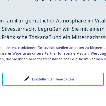
 in familiär-gemütlicher Atmosphäre im Vita
 Silvesternacht begrüßen wir Sie mit einem
t „Fränkische Toskana“ und ein Mitternacht
as Trio „Berti & friends“ sorgt mit schwung
lisieren, Funktionen für soziale Medien anbieten zu können u
spezielle Silvester- Getränkepauschale ist eb
erer Website an unsere Partner für soziale Medien, Werbung 
n, die Sie ihnen bereitgestellt haben oder die sie im Rahmen
erhalten Sie gerne an unserer Rezeption.
Einstellungen bearbeiten
r Einlass