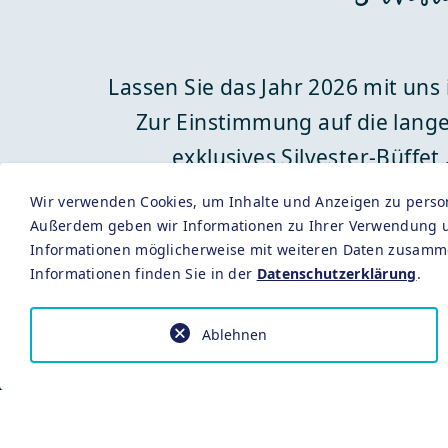
Lassen Sie das Jahr 2026 mit uns
Zur Einstimmung auf die lange
exklusives Silvester-Büffe
kulinarischen Jahresabschluss. D
Wir verwenden Cookies, um Inhalte und Anzeigen zu persona
live für Party Stimmung. Unsere 
Außerdem geben wir Informationen zu Ihrer Verwendung uns
Informationen möglicherweise mit weiteren Daten zusamme
Informationen finden Sie in der
Datenschutzerklärung
.
Ablehnen
18:30 Uh