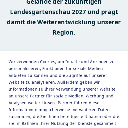
Gelände der zukünftigen
Landesgartenschau 2027 und prägt
damit die Weiterentwicklung unserer
Region.
87 moderne und hochwertig
Wir verwenden Cookies, um Inhalte und Anzeigen zu
ausgestattete Zimmer lassen unsere
personalisieren, Funktionen für soziale Medien
Liebe zum Detail für unsere Gäste dabei
anbieten zu können und die Zugriffe auf unserer
Website zu analysieren. Außerdem geben wir
spürbar werden. Warme Naturtöne, eine
Informationen zu Ihrer Verwendung unserer Website
harmonische Einrichtung mit hellem
an unsere Partner für soziale Medien, Werbung und
Analysen weiter. Unsere Partner führen diese
Holz und großen Panoramafenstern, die
Informationen möglicherweise mit weiteren Daten
viel Tageslicht in die Zimmer lassen,
zusammen, die Sie ihnen bereitgestellt haben oder die
sie im Rahmen Ihrer Nutzung der Dienste gesammelt
schaffen eine behagliche Atmosphäre