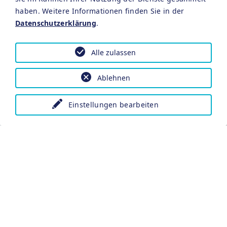
haben. Weitere Informationen finden Sie in der
Datenschutzerklärung
.
Ihr persönliches Wohlfühlkissen
Alle zulassen
Ablehnen
Einstellungen bearbeiten
Late-Check-Out bis 18:00 Uhr (nach
Verfügbarkeit)
Late-Check-Out
bei einem Aufenthalt von 2 Nächten,
Abreise Sonntag und nur nach Verfügbarkeit.