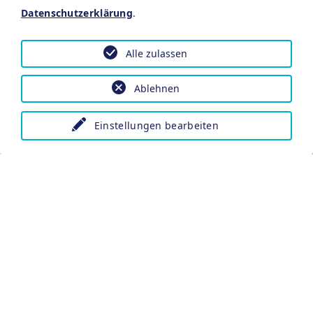
Datenschutzerklärung
.
Alle zulassen
Ablehnen
Einstellungen bearbeiten
FRANKEN-THERME „satt“ (7 Nächte)
2026
Gewinnen Sie Abstand vom…