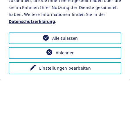
zusammen, die Sie ihnen bereitgestellt haben oder die
sie im Rahmen Ihrer Nutzung der Dienste gesammelt
1 Eintrittskarte für
haben. Weitere Informationen finden Sie in der
einen 2,5 Stunden-
Datenschutzerklärung
.
Aufenthalt in den
Alle zulassen
Thermal-
Badehallen der
Ablehnen
Franken-Therme
Einstellungen bearbeiten
Bad Windsheim pro
Person
3 x eine Kaffee-
oder Teespezialität
nach Wahl an
unserer Hotelbar