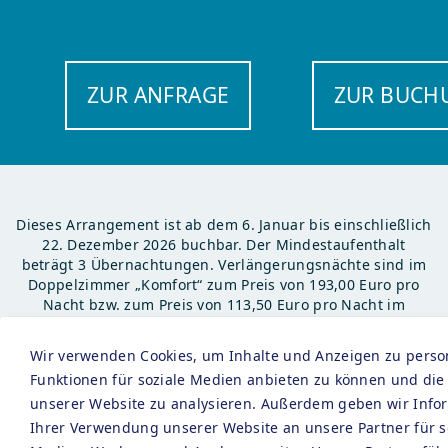
ZUR ANFRAGE
ZUR BUCH
Dieses Arrangement ist ab dem 6. Januar bis einschließlich
22. Dezember 2026 buchbar. Der Mindestaufenthalt
beträgt 3 Übernachtungen. Verlängerungsnächte sind im
Doppelzimmer „Komfort“ zum Preis von 193,00 Euro pro
Nacht bzw. zum Preis von 113,50 Euro pro Nacht im
Doppelzimmer „Komfort“ zur Einzelbelegung buchbar, im
Doppelzimmer „Panorama“ zum Preis von 204,00 Euro pro
Wir verwenden Cookies, um Inhalte und Anzeigen zu person
Nacht bzw. zum Preis von 123,50 Euro im Doppelzimmer
Funktionen für soziale Medien anbieten zu können und die 
„Panorama“ zur Einzelbelegung, im Doppelzimmer
unserer Website zu analysieren. Außerdem geben wir Info
„Superior/Barrierefrei“ zum Preis von 234,00 Euro pro
Nacht bzw. zum Preis von 153,50 Euro im Doppelzimmer
Ihrer Verwendung unserer Website an unsere Partner für s
„Superior/ Barrierefrei“ zur Einzelbelegung.