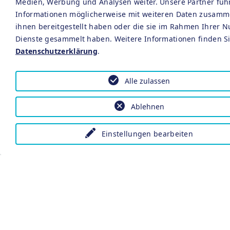
Medien, Werbung und Analysen weiter. Unsere Partner füh
Informationen möglicherweise mit weiteren Daten zusamme
ihnen bereitgestellt haben oder die sie im Rahmen Ihrer 
Dienste gesammelt haben. Weitere Informationen finden Si
Datenschutzerklärung
.
Alle zulassen
Ablehnen
Einstellungen bearbeiten
Vital Hotel an der Therme
Erkenbrechtallee 14
91438 Bad Windsheim
Tel.: +49 (0) 9841 / 68 99 9 - 0
Fax: +49 (0) 9841 / 68 99 9 - 444
E-Mail:
info@vital-hotel-adt.de